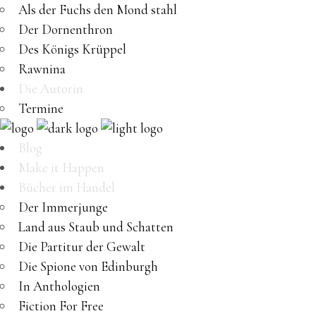
Als der Fuchs den Mond stahl
Der Dornenthron
Des Königs Krüppel
Rawnina
Die Autorin
Termine
Blog
Make it Happen
Bücher im Handel
Der Immerjunge
Land aus Staub und Schatten
Die Partitur der Gewalt
Die Spione von Edinburgh
In Anthologien
Fiction For Free