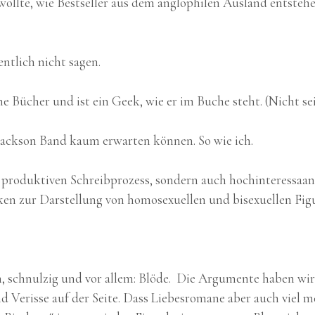
wollte, wie Bestseller aus dem anglophilen Ausland entstehe
tlich nicht sagen.
ne Bücher und ist ein Geek, wie er im Buche steht. (Nicht s
y Jackson Band kaum erwarten können. So wie ich.
t produktiven Schreibprozess, sondern auch hochinteressaa
ken zur Darstellung von homosexuellen und bisexuellen Fig
n, schnulzig und vor allem: Blöde. Die Argumente haben wi
nd Verisse auf der Seite. Dass Liebesromane aber auch viel 