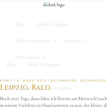
Blog
Make it Happen
Bücher im Handel
Projekte
Die Autorin
Blog
Make it Happen
ROMY
8. MÄRZ 2015
BUCHMESSE
,
BUCHMESSE
Leipzig. Bald.
Bücher im Handel
Projekte
Noch zwei Tage, dann fahre ich (bereits am Mittwoch) nach
in seinem Vorleben ein Hund gewesen zu sein, der kleine, äh