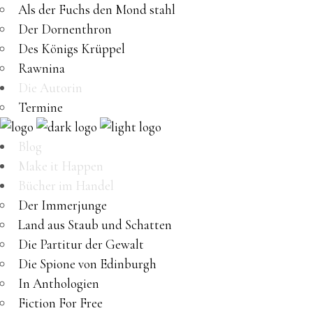
Als der Fuchs den Mond stahl
Der Dornenthron
Des Königs Krüppel
Rawnina
Die Autorin
Termine
Blog
Make it Happen
Bücher im Handel
Der Immerjunge
Land aus Staub und Schatten
Die Partitur der Gewalt
Die Spione von Edinburgh
In Anthologien
Fiction For Free