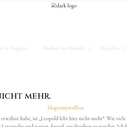
e it Happen
Bücher im Handel
Projekte
nicht mehr.
 erwähnt habe, ist „Leopold lebt hier nicht mehr“. Wie viele
r Leseprobe und wartet darauf, geschrieben zu werden. Ich 