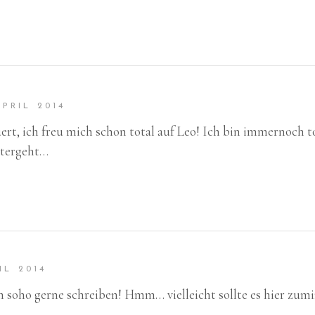
APRIL 2014
rt, ich freu mich schon total auf Leo! Ich bin immernoch t
itergeht…
IL 2014
uch soho gerne schreiben! Hmm… vielleicht sollte es hier z