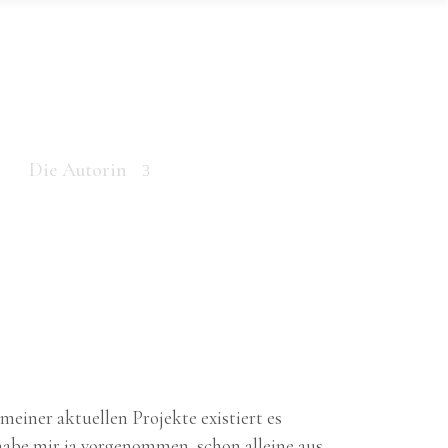
Die Autorin
 meiner aktuellen Projekte existiert es
habe mir ja vorgenommen, schon alleine aus