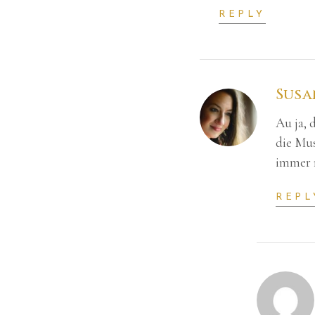
REPLY
Susa
Au ja, 
die Mus
immer 
REPL