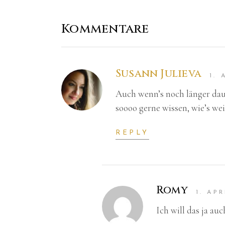
Kommentare
Susann Julieva
1. 
Auch wenn’s noch länger daue
soooo gerne wissen, wie’s we
REPLY
Romy
1. APR
Ich will das ja a