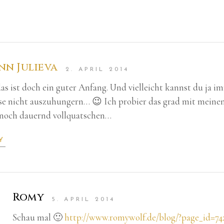
nn Julieva
2. APRIL 2014
das ist doch ein guter Anfang. Und vielleicht kannst du ja 
e nicht auszuhungern… 😉 Ich probier das grad mit meinen
noch dauernd vollquatschen…
Y
Romy
5. APRIL 2014
Schau mal 🙂
http://www.romywolf.de/blog/?page_id=74