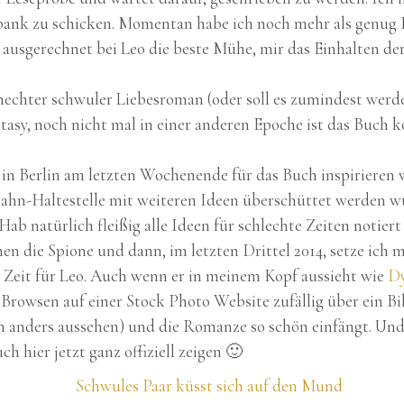
bank zu schicken. Momentan habe ich noch mehr als genug B
 ausgerechnet bei Leo die beste Mühe, mir das Einhalten de
chechter schwuler Liebesroman (oder soll es zumindest werden
sy, noch nicht mal in einer anderen Epoche ist das Buch kon
 in Berlin am letzten Wochenende für das Buch inspirieren w
Bahn-Haltestelle mit weiteren Ideen überschüttet werden wü
 natürlich fleißig alle Ideen für schlechte Zeiten notiert a
en die Spione und dann, im letzten Drittel 2014, setze ich
e Zeit für Leo. Auch wenn er in meinem Kopf aussieht wie
Dy
 Browsen auf einer Stock Photo Website zufällig über ein Bi
h anders aussehen) und die Romanze so schön einfängt. Und
 hier jetzt ganz offiziell zeigen 🙂