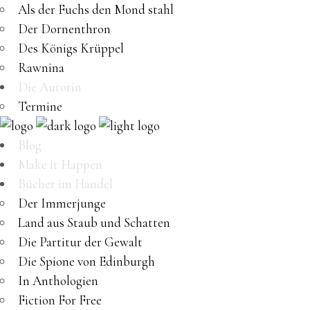
Als der Fuchs den Mond stahl
Der Dornenthron
Des Königs Krüppel
Rawnina
Die Autorin
Termine
Blog
Make it Happen
Bücher im Handel
Der Immerjunge
Land aus Staub und Schatten
Die Partitur der Gewalt
Die Spione von Edinburgh
In Anthologien
Fiction For Free