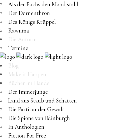
Als der Fuchs den Mond stahl
Der Dornenthron
Des Königs Krüppel
Rawnina
Die Autorin
Termine
Blog
Make it Happen
Bücher im Handel
Der Immerjunge
Land aus Staub und Schatten
Die Partitur der Gewalt
Die Spione von Edinburgh
In Anthologien
Fiction For Free