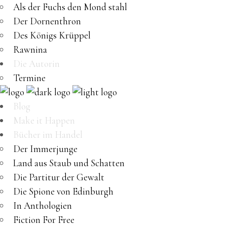
Als der Fuchs den Mond stahl
Der Dornenthron
Des Königs Krüppel
Rawnina
Die Autorin
Termine
Blog
Make it Happen
Bücher im Handel
Der Immerjunge
Land aus Staub und Schatten
Die Partitur der Gewalt
Die Spione von Edinburgh
In Anthologien
Fiction For Free