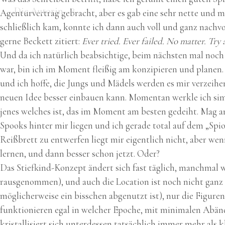
Die Autorin
Agenturvertrag gebracht, aber es gab eine sehr nette und 
schließlich kam, konnte ich dann auch voll und ganz nachvoll
gerne Beckett zitiert:
Ever tried.
Ever failed. No matter. Try a
Und da ich natürlich beabsichtige, beim nächsten mal noch 
war, bin ich im Moment fleißig am konzipieren und planen
und ich hoffe, die Jungs und Mädels werden es mir verzeihen
neuen Idee besser einbauen kann. Momentan werkle ich sim
jenes welches ist, das im Moment am besten gedeiht. Mag an 
Spooks hinter mir liegen und ich gerade total auf dem „Spi
Reißbrett zu entwerfen liegt mir eigentlich nicht, aber we
lernen, und dann besser schon jetzt. Oder?
Das Stiefkind-Konzept ändert sich fast täglich, manchmal 
rausgenommen), und auch die Location ist noch nicht ganz
möglicherweise ein bisschen abgenutzt ist), nur die Figuren 
funktionieren egal in welcher Epoche, mit minimalen Abände
kristallisiert sich unterdessen tatsächlich immer mehr als