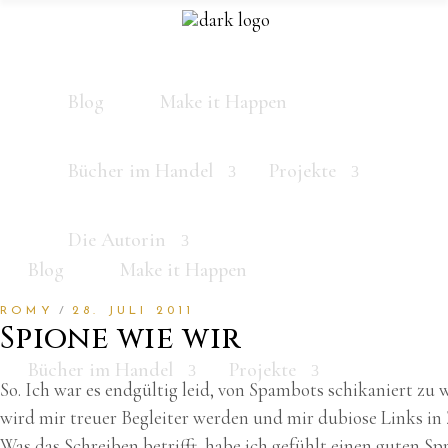
Blog
Make it Happen
Bücher im Handel
Projekte
Die Autorin
Blog
Make it Happen
ROMY
28. JULI 2011
Spione wie wir
Bücher im Handel
Projekte
So. Ich war es endgültig leid, von Spambots schikaniert zu w
wird mir treuer Begleiter werden und mir dubiose Links in
Was das Schreiben betrifft, habe ich gefühlt einen guten 