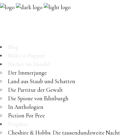
Blog
Make it Happen
Bücher im Handel
Der Immerjunge
Land aus Staub und Schatten
Die Partitur der Gewalt
Die Spione von Edinburgh
In Anthologien
Fiction For Free
Projekte
Cheshire & Hobbs: Die tausendundzweite Nacht