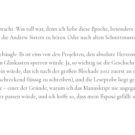
bracht. Was toll war, denn ich liebe diese Epoche, besonde
nd die Andrew Sisters zu hören. Oder nach alten Schnittmus
ebäugle. Es ist eins von
den
Projekten, den absolute Herzen
 Glaskasten sperren würde. Ja, so wichtig ist die Geschicht
n würde, das ich nach der großen Blockade 2012 zuerst an e
rschreckend flüssig zu schreiben), und die Leseprobe liegt g
rde – einer der Gründe, warum ich das Manuskript nie ange
der passen würde, und ich hoffe so, dass mein Exposé gefällt