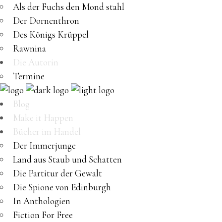
Als der Fuchs den Mond stahl
Der Dornenthron
Des Königs Krüppel
Rawnina
Die Autorin
Termine
Blog
Make it Happen
Bücher im Handel
Der Immerjunge
Land aus Staub und Schatten
Die Partitur der Gewalt
Die Spione von Edinburgh
In Anthologien
Fiction For Free