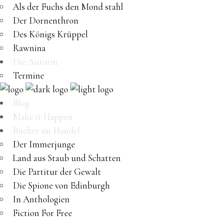
Als der Fuchs den Mond stahl
Der Dornenthron
Des Königs Krüppel
Rawnina
Die Autorin
Termine
Blog
Make it Happen
Bücher im Handel
Der Immerjunge
Land aus Staub und Schatten
Die Partitur der Gewalt
Die Spione von Edinburgh
In Anthologien
Fiction For Free