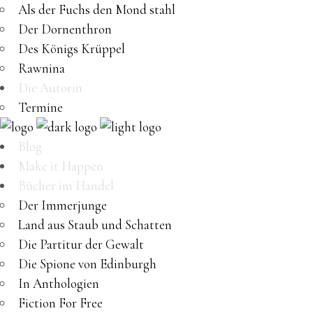
Als der Fuchs den Mond stahl
Der Dornenthron
Des Königs Krüppel
Rawnina
Die Autorin
Termine
Blog
Make it Happen
Bücher im Handel
Der Immerjunge
Land aus Staub und Schatten
Die Partitur der Gewalt
Die Spione von Edinburgh
In Anthologien
Fiction For Free