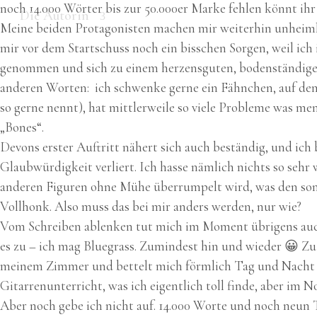
noch 14.000 Wörter bis zur 50.000er Marke fehlen könnt ihr
Die Autorin
Meine beiden Protagonisten machen mir weiterhin unheimlic
mir vor dem Startschuss noch ein bisschen Sorgen, weil ich 
genommen und sich zu einem herzensguten, bodenständigem
anderen Worten: ich schwenke gerne ein Fähnchen, auf dem
so gerne nennt), hat mittlerweile so viele Probleme was m
„Bones“.
Devons erster Auftritt nähert sich auch beständig, und ich b
Glaubwürdigkeit verliert. Ich hasse nämlich nichts so sehr 
anderen Figuren ohne Mühe überrumpelt wird, was den sons
Vollhonk. Also muss das bei mir anders werden, nur wie?
Vom Schreiben ablenken tut mich im Moment übrigens auch 
es zu – ich mag Bluegrass. Zumindest hin und wieder 😀 Z
meinem Zimmer und bettelt mich förmlich Tag und Nacht an
Gitarrenunterricht, was ich eigentlich toll finde, aber im N
Aber noch gebe ich nicht auf. 14.000 Worte und noch neun