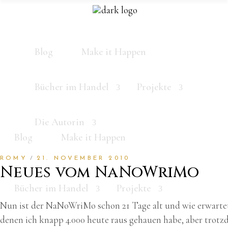
Blog
Make it Happen
Bücher im Handel
Projekte
Die Autorin
Blog
Make it Happen
ROMY
21. NOVEMBER 2010
Neues vom NaNoWriMo
Bücher im Handel
Projekte
Nun ist der NaNoWriMo schon 21 Tage alt und wie erwartet 
denen ich knapp 4.000 heute raus gehauen habe, aber trot