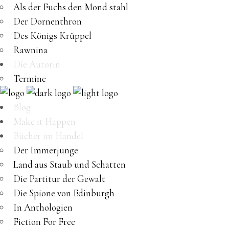
Als der Fuchs den Mond stahl
Der Dornenthron
Des Königs Krüppel
Rawnina
Die Autorin
Termine
Blog
Make it Happen
Bücher im Handel
Der Immerjunge
Land aus Staub und Schatten
Die Partitur der Gewalt
Die Spione von Edinburgh
In Anthologien
Fiction For Free