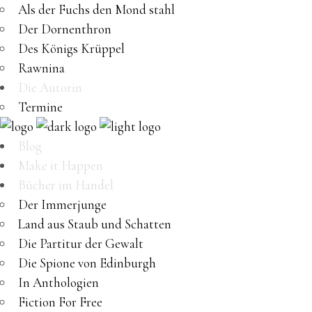
Als der Fuchs den Mond stahl
Der Dornenthron
Des Königs Krüppel
Rawnina
Die Autorin
Termine
Blog
Make it Happen
Bücher im Handel
Der Immerjunge
Land aus Staub und Schatten
Die Partitur der Gewalt
Die Spione von Edinburgh
In Anthologien
Fiction For Free